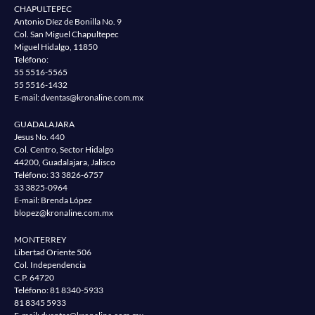
CHAPULTEPEC
Antonio Díez de Bonilla No. 9
Col. San Miguel Chapultepec
Miguel Hidalgo, 11850
Teléfono:
55 5516-5565
55 5516-1432
E-mail:
dventas@kronaline.com.mx
GUADALAJARA
Jesus No. 440
Col. Centro, Sector Hidalgo
44200, Guadalajara, Jalisco
Teléfono:
33 3826-6757
33 3825-0964
E-mail: Brenda López
blopez@kronaline.com.mx
MONTERREY
Libertad Oriente 506
Col. Independencia
C.P. 64720
Teléfono:
81 8340-5933
81 8345 5933