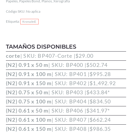
100º
Papeles
,
Papeles Bond
,
Planos
,
Xerografía
BLANCURA
Código SKU:
No aplica
ÓPTICA
Etiqueta:
KronalinE
cantidad
TAMAÑOS DISPONIBLES
corte
| SKU: BP407-Corte |
$
29.00
(N2) 0.91 x 50 m
| SKU: BP400 |
$
502.74
(N2) 0.91 x 100 m
| SKU: BP401 |
$
995.28
(N2) 0.91 x 150 m
| SKU: BP402 |
$
1,492.92
(N2) 0.75 x 50 m
| SKU: BP403 |
$
433.84
*
(N2) 0.75 x 100 m
| SKU: BP404 |
$
834.50
(N2) 0.61 x 50 m
| SKU: BP406 |
$
341.97
*
(N2) 0.61 x 100 m
| SKU: BP407 |
$
662.24
(N2) 0.61 x 150 m
| SKU: BP408 |
$
986.35