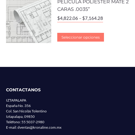
PELÍCULA POLIÉSTER MATE 2
CARAS .0035”
$
4,822.06
–
$
7,164.28
Seleccionar opciones
CONTACTANOS
IZTAPALAPA
España No. 356
Col. San Nicolás Tolentino
Iztapalapa, 09850
Teléfono:
55 5037-2980
E-mail:
dventas@kronaline.com.mx