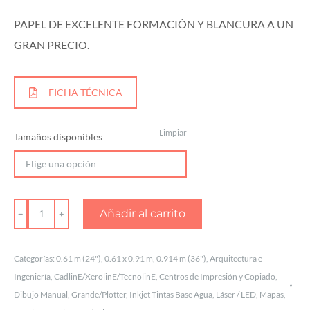
PAPEL DE EXCELENTE FORMACIÓN Y BLANCURA A UN
GRAN PRECIO.
FICHA TÉCNICA
Limpiar
Tamaños disponibles
PAPEL
Añadir al carrito
BOND
PREMIER
Categorías:
0.61 m (24")
,
0.61 x 0.91 m
,
0.914 m (36")
,
Arquitectura e
20lbs
Ingeniería
,
CadlinE/XerolinE/TecnolinE
,
Centros de Impresión y Copiado
,
75g/m²
Dibujo Manual
,
Grande/Plotter
,
Inkjet Tintas Base Agua
,
Láser / LED
,
Mapas
,