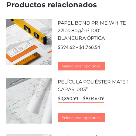
Productos relacionados
PAPEL BOND PRIME WHITE
22lbs 80g/m² 100°
BLANCURA ÓPTICA
$
594.62
–
$
1,768.54
Seleccionar opciones
PELÍCULA POLIÉSTER MATE 1
CARAS .003”
$
3,390.91
–
$
9,046.09
Seleccionar opciones