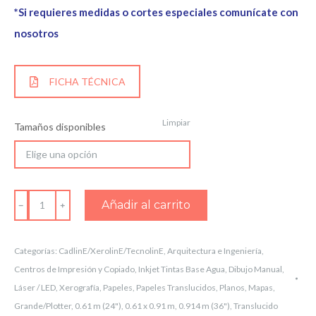
*Si requieres medidas o cortes especiales comunícate con
nosotros
FICHA TÉCNICA
Limpiar
Tamaños disponibles
PAPEL
Añadir al carrito
CALCA
NATURAL
Categorías:
CadlinE/XerolinE/TecnolinE
,
Arquitectura e Ingeniería
,
90/95g/m²
Centros de Impresión y Copiado
,
Inkjet Tintas Base Agua
,
Dibujo Manual
,
cantidad
Láser / LED
,
Xerografía
,
Papeles
,
Papeles Translucidos
,
Planos
,
Mapas
,
Grande/Plotter
,
0.61 m (24")
,
0.61 x 0.91 m
,
0.914 m (36")
,
Translucido