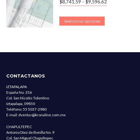
$
8,741.59
–
$
9,596.62
Seleccionar opciones
CONTACTANOS
IZTAPALAPA
España No. 356
Col. San Nicolás Tolentino
Iztapalapa, 09850
Teléfono:
55 5037-2980
E-mail:
dventas@kronaline.com.mx
CHAPULTEPEC
Antonio Díez de Bonilla No. 9
Col. San Miguel Chapultepec