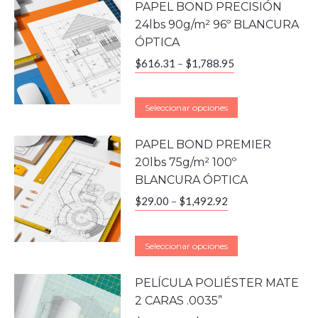
PAPEL BOND PRECISIÓN
24lbs 90g/m² 96º BLANCURA
ÓPTICA
$
616.31
–
$
1,788.95
Seleccionar opciones
PAPEL BOND PREMIER
20lbs 75g/m² 100º
BLANCURA ÓPTICA
$
29.00
–
$
1,492.92
Seleccionar opciones
PELÍCULA POLIÉSTER MATE
2 CARAS .0035”