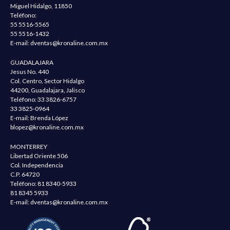
Miguel Hidalgo, 11850
Teléfono:
55 5516-5565
55 5516-1432
E-mail:
dventas@kronaline.com.mx
GUADALAJARA
Jesus No. 440
Col. Centro, Sector Hidalgo
44200, Guadalajara, Jalisco
Teléfono:
33 3826-6757
33 3825-0964
E-mail: Brenda López
blopez@kronaline.com.mx
MONTERREY
Libertad Oriente 506
Col. Independencia
C.P. 64720
Teléfono:
81 8340-5933
81 8345 5933
E-mail:
dventas@kronaline.com.mx