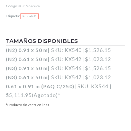
Código SKU:
No aplica
Etiqueta:
KronalinE
TAMAÑOS DISPONIBLES
(N2) 0.91 x 50 m
| SKU: KX540 |
$
1,526.15
(N2) 0.61 x 50 m
| SKU: KX542 |
$
1,023.12
(N3) 0.91 x 50 m
| SKU: KX546 |
$
1,526.15
(N3) 0.61 x 50 m
| SKU: KX547 |
$
1,023.12
0.61 x 0.91 m (PAQ C/250)
| SKU: KX544 |
$
5,111.95
(Agotado)
*
*Producto sin venta en línea