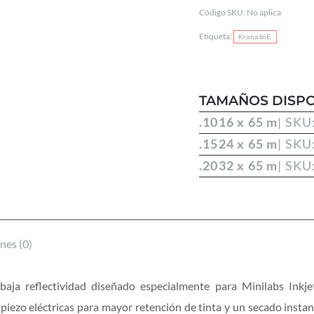
(DRY-
Código SKU:
No aplica
LAB)
Etiqueta:
KronalinE
245g/m²
cantidad
TAMAÑOS DISPO
.1016 x 65 m
| SKU
.1524 x 65 m
| SKU
.2032 x 65 m
| SKU
nes (0)
baja reflectividad diseñado especialmente para Minilabs Inkje
iezo eléctricas para mayor retención de tinta y un secado instan