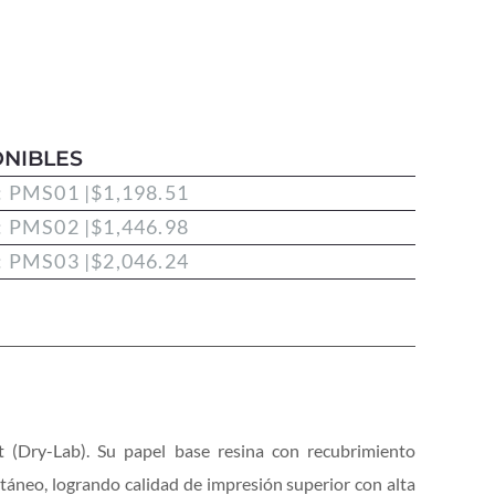
NIBLES
: PMS01 |
$
1,198.51
: PMS02 |
$
1,446.98
: PMS03 |
$
2,046.24
t (Dry-Lab). Su papel base resina con recubrimiento
táneo, logrando calidad de impresión superior con alta