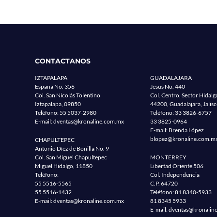
CONTACTANOS
IZTAPALAPA
GUADALAJARA
España No. 356
Jesus No. 440
Col. San Nicolás Tolentino
Col. Centro, Sector Hidalg
Iztapalapa, 09850
44200, Guadalajara, Jalis
Teléfono:
55 5037-2980
Teléfono:
33 3826-6757
E-mail:
dventas@kronaline.com.mx
33 3825-0964
E-mail: Brenda López
blopez@kronaline.com.m
CHAPULTEPEC
Antonio Díez de Bonilla No. 9
Col. San Miguel Chapultepec
MONTERREY
Miguel Hidalgo, 11850
Libertad Oriente 506
Teléfono:
Col. Independencia
55 5516-5565
C.P. 64720
55 5516-1432
Teléfono:
81 8340-5933
E-mail:
dventas@kronaline.com.mx
81 8345 5933
E-mail:
dventas@kronalin