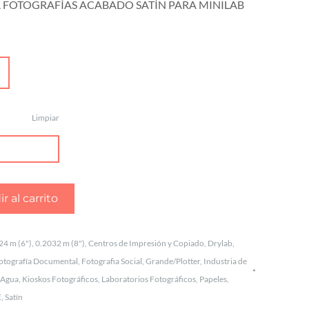
A FOTOGRAFÍAS ACABADO SATÍN PARA MINILAB
Limpiar
r al carrito
24 m (6")
,
0.2032 m (8")
,
Centros de Impresión y Copiado
,
Drylab
,
otografía Documental
,
Fotografia Social
,
Grande/Plotter
,
Industria de
e Agua
,
Kioskos Fotográficos
,
Laboratorios Fotográficos
,
Papeles
,
E
,
Satín