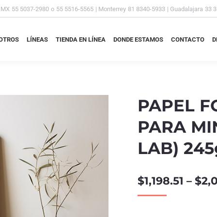
DMX
55 5037-2980
o
55 5516-5565
| Monterrey
81 8340-5933
| Guadalajara
33 
OTROS
LÍNEAS
TIENDA EN LÍNEA
DONDE ESTAMOS
CONTACTO
D
OTROS
LÍNEAS
TIENDA EN LÍNEA
DONDE ESTAMOS
CONTACTO
D
PAPEL F
PARA MIN
LAB) 245
$
1,198.51
–
$
2,