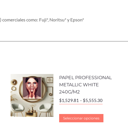
 comerciales como: Fuji*, Noritsu* y Epson*
PAPEL PROFESSIONAL
METALLIC WHITE
240G/M2
$
1,529.81
–
$
5,555.30
Seleccionar opciones