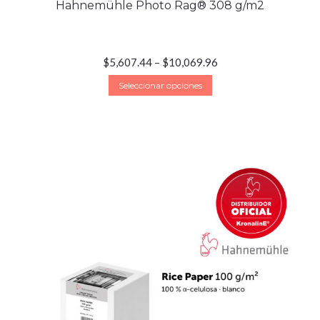
Hahnemühle Photo Rag® 308 g/m2
$
5,607.44
–
$
10,069.96
Seleccionar opciones