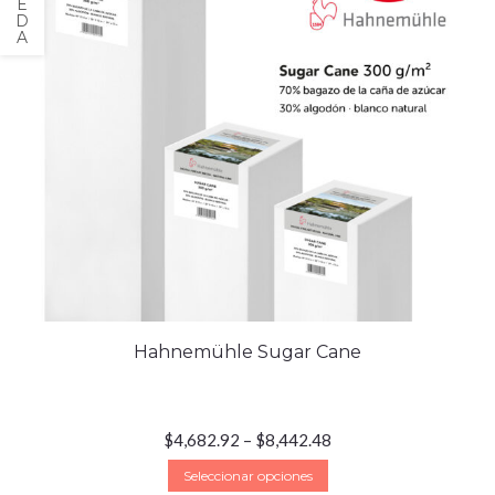
Hahnemühle Sugar Cane
$
4,682.92
–
$
8,442.48
Seleccionar opciones