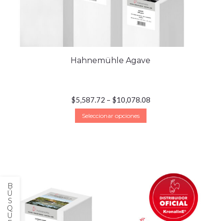
Hahnemühle Agave
$
5,587.72
–
$
10,078.08
Seleccionar opciones