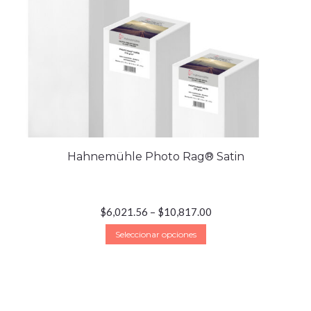
Hahnemühle Photo Rag® Satin
$
6,021.56
–
$
10,817.00
Seleccionar opciones