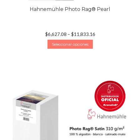
Hahnemühle Photo Rag® Pearl
$
6,627.08
–
$
11,833.16
Seleccionar opciones