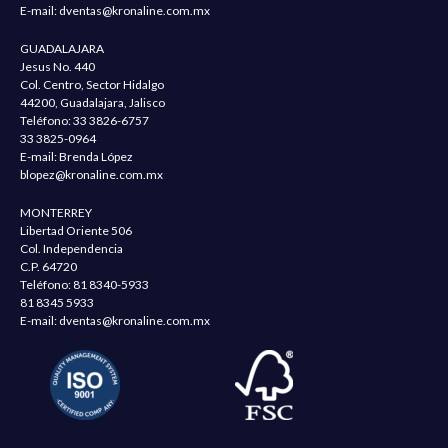
E-mail:
dventas@kronaline.com.mx
GUADALAJARA
Jesus No. 440
Col. Centro, Sector Hidalgo
44200, Guadalajara, Jalisco
Teléfono:
33 3826-6757
33 3825-0964
E-mail: Brenda López
blopez@kronaline.com.mx
MONTERREY
Libertad Oriente 506
Col. Independencia
C.P. 64720
Teléfono:
81 8340-5933
81 8345 5933
E-mail:
dventas@kronaline.com.mx