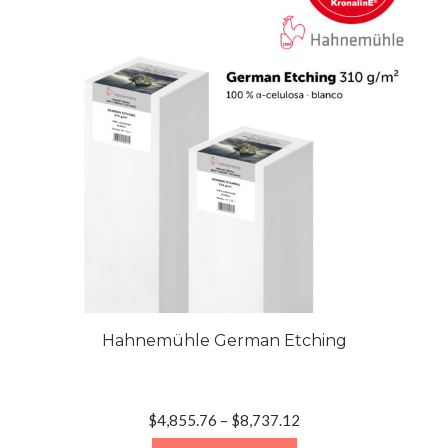
Hahnemühle German Etching
$
4,855.76
–
$
8,737.12