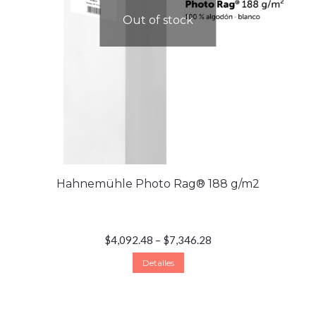
Out of stock
Hahnemühle Photo Rag® 188 g/m2
$
4,092.48
–
$
7,346.28
Detalles