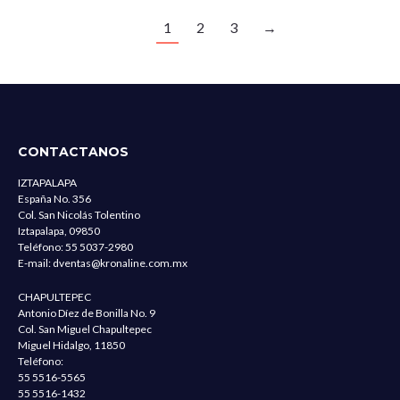
1
2
3
→
CONTACTANOS
IZTAPALAPA
España No. 356
Col. San Nicolás Tolentino
Iztapalapa, 09850
Teléfono:
55 5037-2980
E-mail:
dventas@kronaline.com.mx
CHAPULTEPEC
Antonio Díez de Bonilla No. 9
Col. San Miguel Chapultepec
Miguel Hidalgo, 11850
Teléfono:
55 5516-5565
55 5516-1432