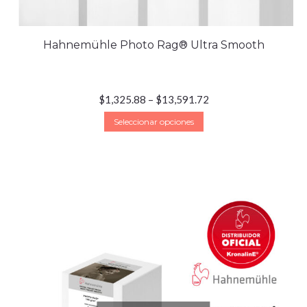
Hahnemühle Photo Rag® Ultra Smooth
$
1,325.88
–
$
13,591.72
Seleccionar opciones