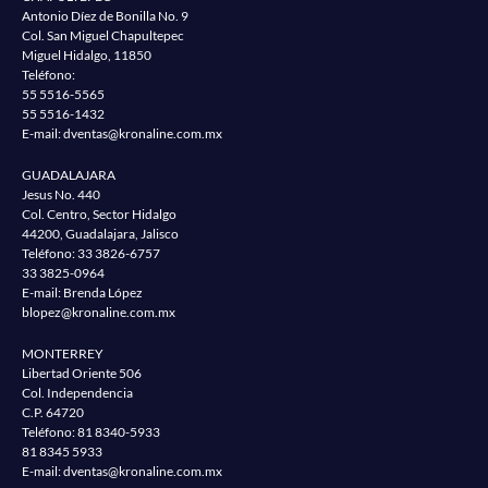
Antonio Díez de Bonilla No. 9
Col. San Miguel Chapultepec
Miguel Hidalgo, 11850
Teléfono:
55 5516-5565
55 5516-1432
E-mail:
dventas@kronaline.com.mx
GUADALAJARA
Jesus No. 440
Col. Centro, Sector Hidalgo
44200, Guadalajara, Jalisco
Teléfono:
33 3826-6757
33 3825-0964
E-mail: Brenda López
blopez@kronaline.com.mx
MONTERREY
Libertad Oriente 506
Col. Independencia
C.P. 64720
Teléfono:
81 8340-5933
81 8345 5933
E-mail:
dventas@kronaline.com.mx