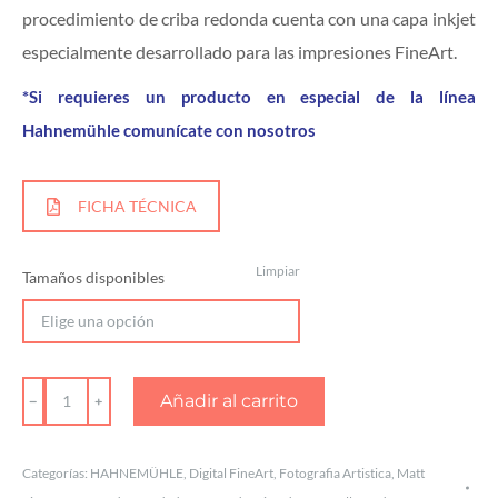
procedimiento de criba redonda cuenta con una capa inkjet
especialmente desarrollado para las impresiones FineArt.
*Si requieres un producto en especial de la línea
Hahnemühle comunícate con nosotros
FICHA TÉCNICA
Limpiar
Tamaños disponibles
Hahnemühle
Añadir al carrito
Albrecht
Dürer
Categorías:
HAHNEMÜHLE
,
Digital FineArt
,
Fotografia Artistica
,
Matt
cantidad