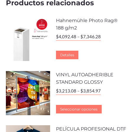
Productos relacionados
Hahnemühle Photo Rag®
188 g/m2
$
4,092.48
–
$
7,346.28
Detalles
VINYL AUTOADHERIBLE
STANDARD GLOSSY
$
3,213.08
–
$
3,854.97
Seleccionar opciones
PELÍCULA PROFESIONAL DTF