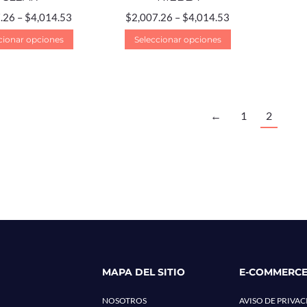
.26
–
$
4,014.53
$
2,007.26
–
$
4,014.53
cionar opciones
Seleccionar opciones
←
1
2
MAPA DEL SITIO
E-COMMERC
NOSOTROS
AVISO DE PRIVA