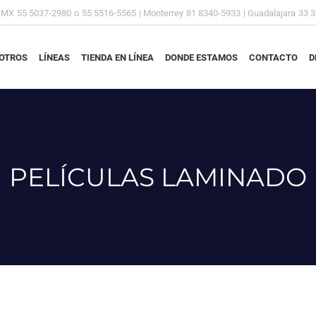
DMX
55 5037-2980
o
55 5516-5565
| Monterrey
81 8340-5933
| Guadalajara
33 
OTROS
LÍNEAS
TIENDA EN LÍNEA
DONDE ESTAMOS
CONTACTO
D
OTROS
LÍNEAS
TIENDA EN LÍNEA
DONDE ESTAMOS
CONTACTO
D
PELÍCULAS LAMINADO