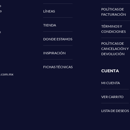
o
POLÍTICAS DE
co
LÍNEAS
FACTURACIÓN
TIENDA
TÉRMINOS Y
CONDICIONES
x
DONDE ESTAMOS
POLÍTICAS DE
CANCELACIÓN Y
INSPIRACIÓN
DEVOLUCIÓN
FICHAS TÉCNICAS
CUENTA
e.com.mx
MI CUENTA
VER CARRITO
LISTA DE DESEOS