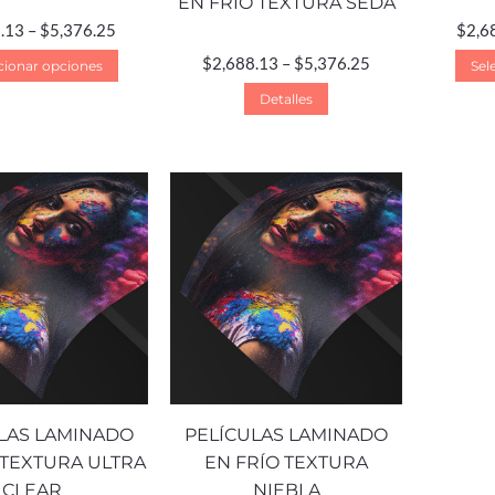
EN FRÍO TEXTURA SEDA
.13
–
$
5,376.25
$
2,6
$
2,688.13
–
$
5,376.25
cionar opciones
Sel
Detalles
LAS LAMINADO
PELÍCULAS LAMINADO
 TEXTURA ULTRA
EN FRÍO TEXTURA
CLEAR
NIEBLA