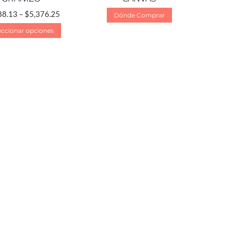
88.13
–
$
5,376.25
Dónde Comprar
eccionar opciones