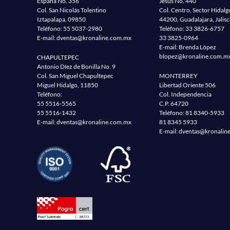
España No. 356
Jesus No. 440
Col. San Nicolás Tolentino
Col. Centro, Sector Hidalg
Iztapalapa, 09850
44200, Guadalajara, Jalis
Teléfono:
55 5037-2980
Teléfono:
33 3826-6757
E-mail:
dventas@kronaline.com.mx
33 3825-0964
E-mail: Brenda López
blopez@kronaline.com.m
CHAPULTEPEC
Antonio Díez de Bonilla No. 9
Col. San Miguel Chapultepec
MONTERREY
Miguel Hidalgo, 11850
Libertad Oriente 506
Teléfono:
Col. Independencia
55 5516-5565
C.P. 64720
55 5516-1432
Teléfono:
81 8340-5933
E-mail:
dventas@kronaline.com.mx
81 8345 5933
E-mail:
dventas@kronalin