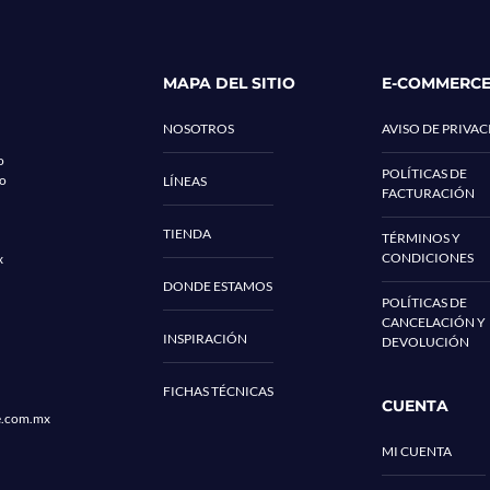
MAPA DEL SITIO
E-COMMERC
NOSOTROS
AVISO DE PRIVA
o
POLÍTICAS DE
co
LÍNEAS
FACTURACIÓN
TIENDA
TÉRMINOS Y
CONDICIONES
x
DONDE ESTAMOS
POLÍTICAS DE
CANCELACIÓN Y
INSPIRACIÓN
DEVOLUCIÓN
FICHAS TÉCNICAS
CUENTA
e.com.mx
MI CUENTA