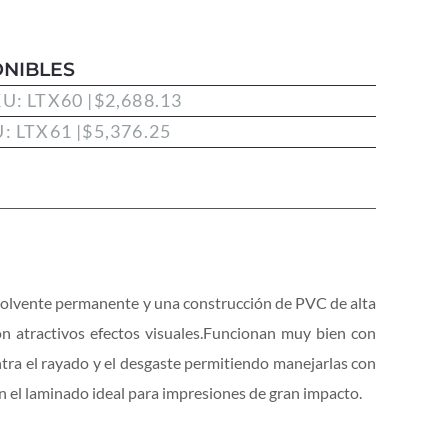
NIBLES
KU: LTX60 |
$
2,688.13
U: LTX61 |
$
5,376.25
 solvente permanente y una construcción de PVC de alta
on atractivos efectos visuales.Funcionan muy bien con
ntra el rayado y el desgaste permitiendo manejarlas con
on el laminado ideal para impresiones de gran impacto.