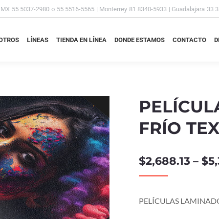
DMX
55 5037-2980
o
55 5516-5565
| Monterrey
81 8340-5933
| Guadalajara
33 
OTROS
LÍNEAS
TIENDA EN LÍNEA
DONDE ESTAMOS
CONTACTO
D
OTROS
LÍNEAS
TIENDA EN LÍNEA
DONDE ESTAMOS
CONTACTO
D
PELÍCUL
FRÍO TE
$
2,688.13
–
$
5
PELÍCULAS LAMINAD