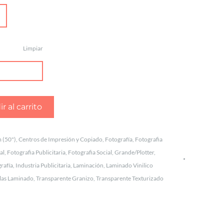
Limpiar
r al carrito
 (50")
,
Centros de Impresión y Copiado
,
Fotografía
,
Fotografia
al
,
Fotografia Publicitaria
,
Fotografia Social
,
Grande/Plotter
,
grafía
,
Industria Publicitaria
,
Laminación
,
Laminado Vinilico
ulas Laminado
,
Transparente Granizo
,
Transparente Texturizado