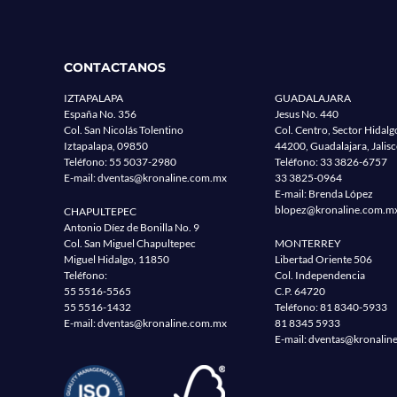
CONTACTANOS
IZTAPALAPA
GUADALAJARA
España No. 356
Jesus No. 440
Col. San Nicolás Tolentino
Col. Centro, Sector Hidalg
Iztapalapa, 09850
44200, Guadalajara, Jalis
Teléfono:
55 5037-2980
Teléfono:
33 3826-6757
E-mail:
dventas@kronaline.com.mx
33 3825-0964
E-mail: Brenda López
blopez@kronaline.com.m
CHAPULTEPEC
Antonio Díez de Bonilla No. 9
Col. San Miguel Chapultepec
MONTERREY
Miguel Hidalgo, 11850
Libertad Oriente 506
Teléfono:
Col. Independencia
55 5516-5565
C.P. 64720
55 5516-1432
Teléfono:
81 8340-5933
E-mail:
dventas@kronaline.com.mx
81 8345 5933
E-mail:
dventas@kronalin