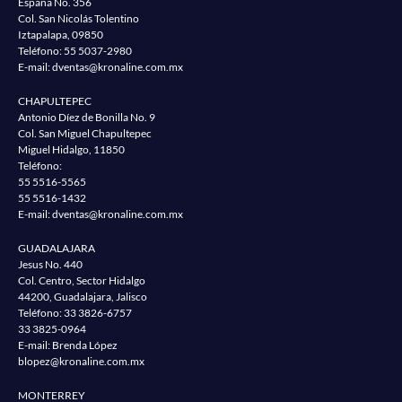
España No. 356
Col. San Nicolás Tolentino
Iztapalapa, 09850
Teléfono:
55 5037-2980
E-mail:
dventas@kronaline.com.mx
CHAPULTEPEC
Antonio Díez de Bonilla No. 9
Col. San Miguel Chapultepec
Miguel Hidalgo, 11850
Teléfono:
55 5516-5565
55 5516-1432
E-mail:
dventas@kronaline.com.mx
GUADALAJARA
Jesus No. 440
Col. Centro, Sector Hidalgo
44200, Guadalajara, Jalisco
Teléfono:
33 3826-6757
33 3825-0964
E-mail: Brenda López
blopez@kronaline.com.mx
MONTERREY