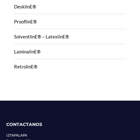
DesklinE®
ProoflinE®
SolventlinE® – LatexlinE®
LaminalinE®
RetrolinE®
CONTACTANOS
IZTAPALAPA