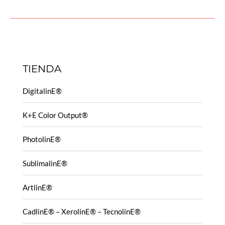
TIENDA
DigitalinE®
K+E Color Output®
PhotolinE®
SublimalinE®
ArtlinE®
CadlinE® – XerolinE® – TecnolinE®