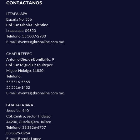
CONTACTANOS
IZTAPALAPA
España No. 356
Col. San Nicolás Tolentino
Iztapalapa, 09850
Teléfono:
55 5037-2980
E-mail:
dventas@kronaline.com.mx
CHAPULTEPEC
Antonio Díez de Bonilla No. 9
Col. San Miguel Chapultepec
Miguel Hidalgo, 11850
Teléfono:
55 5516-5565
55 5516-1432
E-mail:
dventas@kronaline.com.mx
GUADALAJARA
Jesus No. 440
Col. Centro, Sector Hidalgo
44200, Guadalajara, Jalisco
Teléfono:
33 3826-6757
33 3825-0964
E-mail: Brenda López