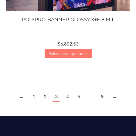
POLYPRO-BANNER GLOSSY K+E 8 MIL
$
6,802.53
Seleccionar opciones
←
1
2
3
4
5
…
9
→