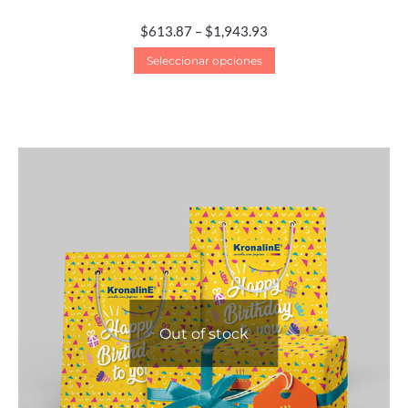
$
613.87
–
$
1,943.93
Seleccionar opciones
Out of stock