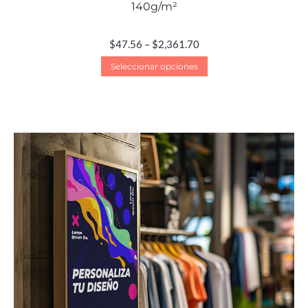
140g/m²
$
47.56
–
$
2,361.70
Seleccionar opciones