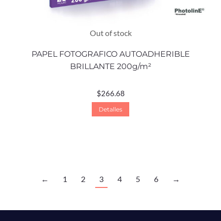
Out of stock
PAPEL FOTOGRAFICO AUTOADHERIBLE
BRILLANTE 200g/m²
$
266.68
Detalles
←
1
2
3
4
5
6
→