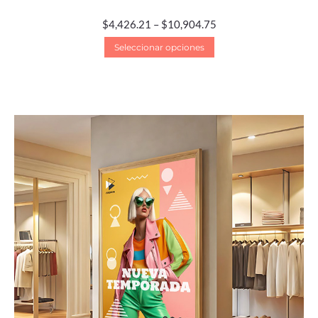
$
4,426.21
–
$
10,904.75
Seleccionar opciones