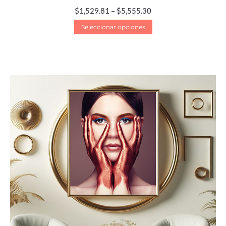
$
1,529.81
–
$
5,555.30
Seleccionar opciones