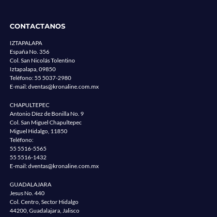
CONTACTANOS
IZTAPALAPA
España No. 356
Col. San Nicolás Tolentino
Iztapalapa, 09850
Teléfono:
55 5037-2980
E-mail:
dventas@kronaline.com.mx
CHAPULTEPEC
Antonio Díez de Bonilla No. 9
Col. San Miguel Chapultepec
Miguel Hidalgo, 11850
Teléfono:
55 5516-5565
55 5516-1432
E-mail:
dventas@kronaline.com.mx
GUADALAJARA
Jesus No. 440
Col. Centro, Sector Hidalgo
44200, Guadalajara, Jalisco