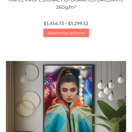
260g/m²
$
1,456.73
–
$
5,299.52
Seleccionar opciones