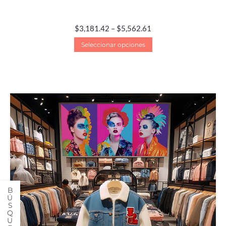
$
3,181.42
–
$
5,562.61
Seleccionar opciones