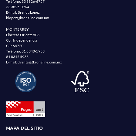
Teléfono:
33 3826-6757
33 3825-0964
E-mail: Brenda López
blopez@kronaline.com.mx
MONTERREY
Libertad Oriente 506
Col. Independencia
C.P. 64720
Teléfono:
81 8340-5933
81 8345 5933
E-mail:
dventas@kronaline.com.mx
MAPA DEL SITIO