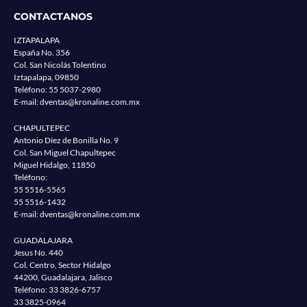
CONTACTANOS
IZTAPALAPA
España No. 356
Col. San Nicolás Tolentino
Iztapalapa, 09850
Teléfono:
55 5037-2980
E-mail:
dventas@kronaline.com.mx
CHAPULTEPEC
Antonio Díez de Bonilla No. 9
Col. San Miguel Chapultepec
Miguel Hidalgo, 11850
Teléfono:
55 5516-5565
55 5516-1432
E-mail:
dventas@kronaline.com.mx
GUADALAJARA
Jesus No. 440
Col. Centro, Sector Hidalgo
44200, Guadalajara, Jalisco
Teléfono:
33 3826-6757
33 3825-0964