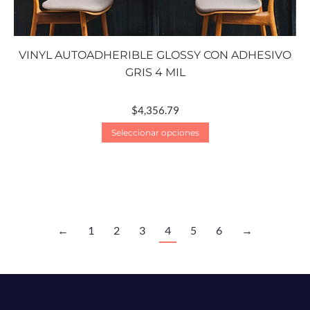
VINYL AUTOADHERIBLE GLOSSY CON ADHESIVO
GRIS 4 MIL
$
4,356.79
Seleccionar opciones
←
1
2
3
4
5
6
→