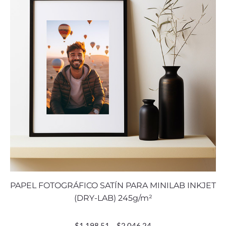
PAPEL FOTOGRÁFICO SATÍN PARA MINILAB INKJET
(DRY-LAB) 245g/m²
$
1,198.51
–
$
2,046.24