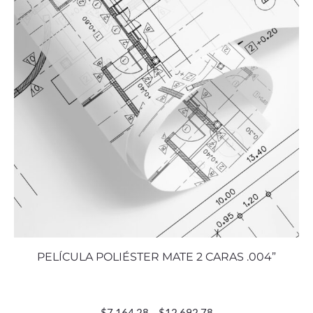
PELÍCULA POLIÉSTER MATE 2 CARAS .004”
$
7,164.28
–
$
12,692.78