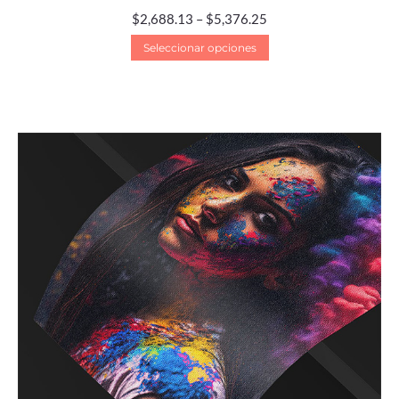
$
2,688.13
–
$
5,376.25
Seleccionar opciones