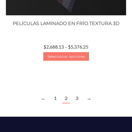
PELÍCULAS LAMINADO EN FRÍO TEXTURA 3D
$
2,688.13
–
$
5,376.25
Seleccionar opciones
←
1
2
3
→