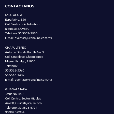
CONTACTANOS
IZTAPALAPA
España No. 356
Col. San Nicolás Tolentino
Iztapalapa, 09850
Teléfono:
55 5037-2980
E-mail:
dventas@kronaline.com.mx
CHAPULTEPEC
Antonio Díez de Bonilla No. 9
Col. San Miguel Chapultepec
Miguel Hidalgo, 11850
Teléfono:
55 5516-5565
55 5516-1432
E-mail:
dventas@kronaline.com.mx
GUADALAJARA
Jesus No. 440
Col. Centro, Sector Hidalgo
44200, Guadalajara, Jalisco
Teléfono:
33 3826-6757
33 3825-0964