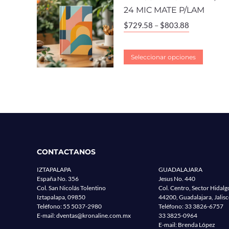
24 MIC MATE P/LAM
$
729.58
–
$
803.88
Seleccionar opciones
CONTACTANOS
IZTAPALAPA
GUADALAJARA
España No. 356
Jesus No. 440
Col. San Nicolás Tolentino
Col. Centro, Sector Hidalg
Iztapalapa, 09850
44200, Guadalajara, Jalis
Teléfono:
55 5037-2980
Teléfono:
33 3826-6757
E-mail:
dventas@kronaline.com.mx
33 3825-0964
E-mail: Brenda López