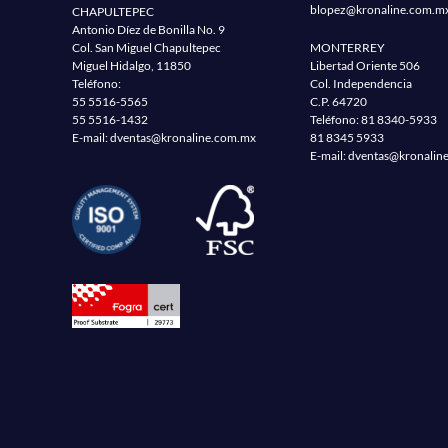
blopez@kronaline.com.m
CHAPULTEPEC
Antonio Díez de Bonilla No. 9
Col. San Miguel Chapultepec
MONTERREY
Miguel Hidalgo, 11850
Libertad Oriente 506
Teléfono:
Col. Independencia
55 5516-5565
C.P. 64720
55 5516-1432
Teléfono:
81 8340-5933
E-mail:
dventas@kronaline.com.mx
81 8345 5933
E-mail:
dventas@kronalin