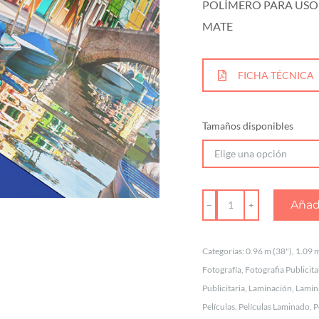
POLÍMERO PARA USO
MATE
FICHA TÉCNICA
Tamaños disponibles
PELÍCULAS
Añadi
DE
POLIPROPILENO
Categorías:
0.96 m (38")
,
1.09 m
(OPP)
Fotografía
,
Fotografia Publicita
PARA
Publicitaria
,
Laminación
,
Lamin
LAMINADO
Películas
,
Películas Laminado
,
P