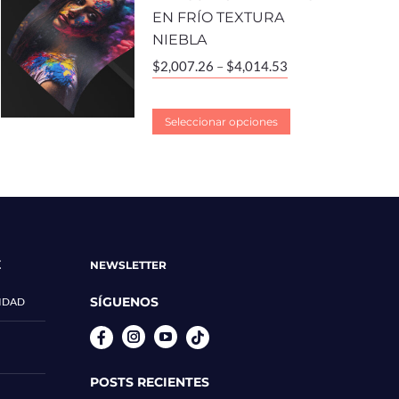
EN FRÍO TEXTURA
NIEBLA
$
2,007.26
–
$
4,014.53
Seleccionar opciones
E
NEWSLETTER
SÍGUENOS
CIDAD
Instagram
YouTube
POSTS RECIENTES