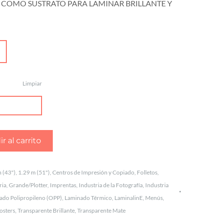
 COMO SUSTRATO PARA LAMINAR BRILLANTE Y
Limpiar
r al carrito
 (43")
,
1.29 m (51")
,
Centros de Impresión y Copiado
,
Folletos
,
ria
,
Grande/Plotter
,
Imprentas
,
Industria de la Fotografía
,
Industria
ado Polipropileno (OPP)
,
Laminado Térmico
,
LaminalinE
,
Menús
,
osters
,
Transparente Brillante
,
Transparente Mate