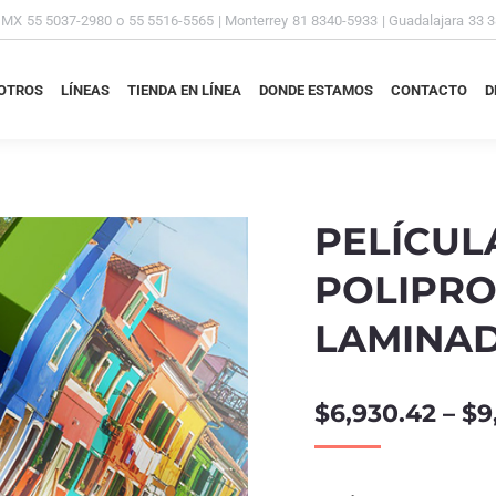
DMX
55 5037-2980
o
55 5516-5565
| Monterrey
81 8340-5933
| Guadalajara
33 
OTROS
LÍNEAS
TIENDA EN LÍNEA
DONDE ESTAMOS
CONTACTO
D
OTROS
LÍNEAS
TIENDA EN LÍNEA
DONDE ESTAMOS
CONTACTO
D
PELÍCUL
POLIPRO
LAMINA
$
6,930.42
–
$
9