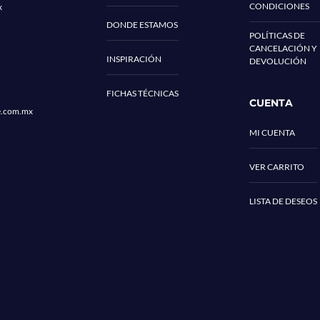
CONDICIONES
x
DONDE ESTAMOS
POLÍTICAS DE
CANCELACIÓN Y
INSPIRACIÓN
DEVOLUCIÓN
FICHAS TÉCNICAS
CUENTA
e.com.mx
MI CUENTA
VER CARRITO
LISTA DE DESEOS