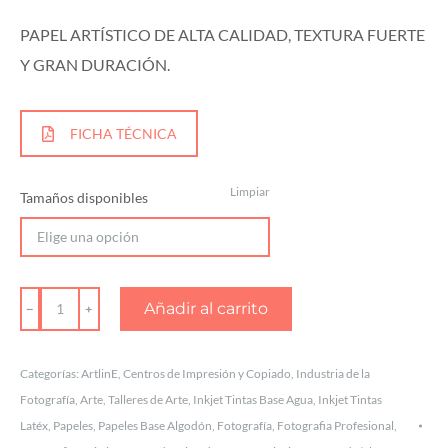
PAPEL ARTÍSTICO DE ALTA CALIDAD, TEXTURA FUERTE
Y GRAN DURACIÓN.
FICHA TÉCNICA
Limpiar
Tamaños disponibles
PAPEL
Añadir al carrito
ESPECIAL
PARA
Categorías:
ArtlinE
,
Centros de Impresión y Copiado
,
Industria de la
ARTE
Fotografía
,
Arte
,
Talleres de Arte
,
Inkjet Tintas Base Agua
,
Inkjet Tintas
TEXTURA
Latéx
,
Papeles
,
Papeles Base Algodón
,
Fotografía
,
Fotografia Profesional
,