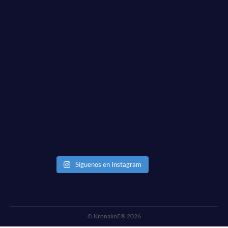
Síguenos en Instagram
© KronalinE® 2026