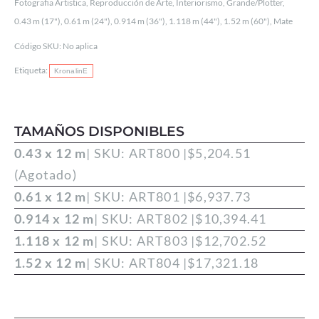
FUERTE
Fotografia Artistica
,
Reproducción de Arte
,
Interiorismo
,
Grande/Plotter
,
0.43 m (17")
,
0.61 m (24")
,
0.914 m (36")
,
1.118 m (44")
,
1.52 m (60")
,
Mate
100%
ALGODÓN
Código SKU:
No aplica
320
Etiqueta:
KronalinE
g/m²
cantidad
TAMAÑOS DISPONIBLES
0.43 x 12 m
| SKU: ART800 |
$
5,204.51
(Agotado)
0.61 x 12 m
| SKU: ART801 |
$
6,937.73
0.914 x 12 m
| SKU: ART802 |
$
10,394.41
1.118 x 12 m
| SKU: ART803 |
$
12,702.52
1.52 x 12 m
| SKU: ART804 |
$
17,321.18