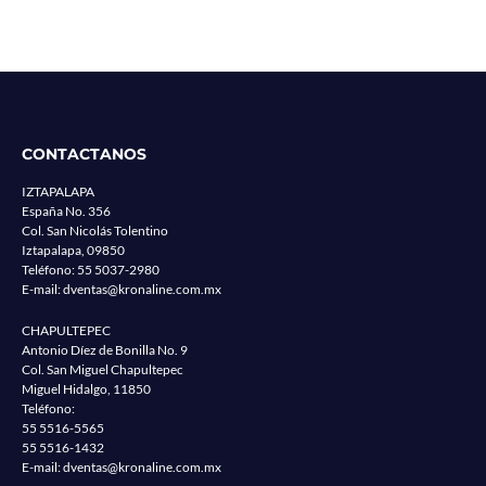
CONTACTANOS
IZTAPALAPA
España No. 356
Col. San Nicolás Tolentino
Iztapalapa, 09850
Teléfono:
55 5037-2980
E-mail:
dventas@kronaline.com.mx
CHAPULTEPEC
Antonio Díez de Bonilla No. 9
Col. San Miguel Chapultepec
Miguel Hidalgo, 11850
Teléfono:
55 5516-5565
55 5516-1432
E-mail:
dventas@kronaline.com.mx