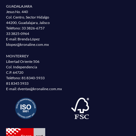
GUADALAJARA
Jesus No. 440
Col. Centro, Sector Hidalgo
44200, Guadalajara, Jalisco
Teléfono:
33 3826-6757
33 3825-0964
E-mail: Brenda López
blopez@kronaline.com.mx
MONTERREY
Libertad Oriente 506
Col. Independencia
C.P. 64720
Teléfono:
81 8340-5933
81 8345 5933
E-mail:
dventas@kronaline.com.mx